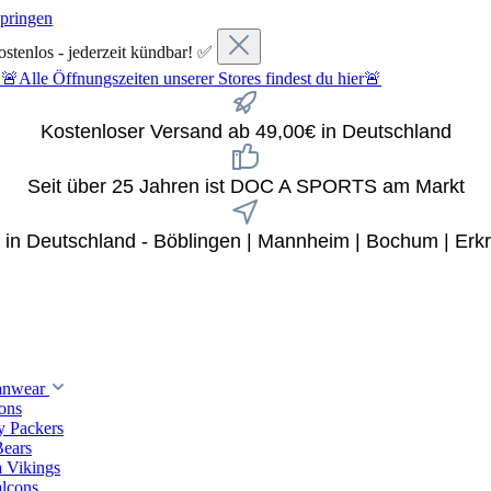
springen
ostenlos - jederzeit kündbar! ✅
fnungszeiten unserer Stores findest du hier🚨
Kostenloser Versand ab 49,00€ in Deutschland
Seit über 25 Jahren ist DOC A SPORTS am Markt
x in Deutschland - Böblingen | Mannheim | Bochum | Erkr
anwear
ions
y Packers
Bears
 Vikings
alcons