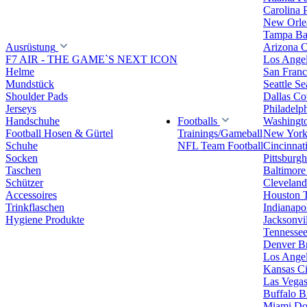
Carolina 
New Orlea
Tampa Ba
Ausrüstung
Arizona C
F7 AIR - THE GAME`S NEXT ICON
Los Ange
Helme
San Franc
Mundstück
Seattle S
Shoulder Pads
Dallas C
Jerseys
Philadelp
Handschuhe
Footballs
Washingt
Football Hosen & Gürtel
Trainings/Gameball
New York
Schuhe
NFL Team Football
Cincinnat
Socken
Pittsburgh
Taschen
Baltimore
Schützer
Clevelan
Accessoires
Houston 
Trinkflaschen
Indianapol
Hygiene Produkte
Jacksonvil
Tennessee
Denver B
Los Angel
Kansas Ci
Las Vegas
Buffalo Bi
Miami Do