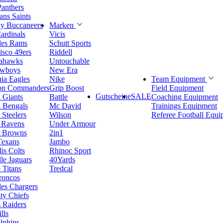
Panthers
ns Saints
y Buccaneers
Marken
ardinals
Vicis
les Rams
Schutt Sports
isco 49ers
Riddell
eahawks
Untouchable
owboys
New Era
hia Eagles
Nike
Team Equipment
on Commanders
Grip Boost
Field Equipment
Gutscheine
SALE
 Giants
Battle
Coaching Equipment
i Bengals
Mc David
Trainings Equipment
 Steelers
Wilson
Referee Football Equi
 Ravens
Under Armour
d Browns
2in1
Texans
Jambo
is Colts
Rhinoc Sport
le Jaguars
40Yards
 Titans
Tredcal
roncos
es Chargers
ty Chiefs
 Raiders
lls
lphins