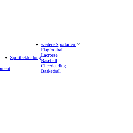
weitere Sportarten
Flagfootball
Lacrosse
Sportbekleidung
Baseball
Cheerleading
pment
Basketball