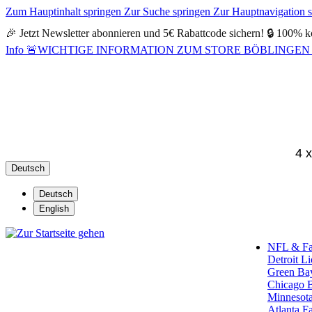
Zum Hauptinhalt springen
Zur Suche springen
Zur Hauptnavigation 
🎉 Jetzt Newsletter abonnieren und 5€ Rabattcode sichern! 🔒 100% k
Info
🚨WICHTIGE INFORMATION ZUM STORE BÖBLINGEN 🚨Alle Öf
4 
Deutsch
Deutsch
English
NFL & F
Detroit L
Green Ba
Chicago 
Minnesota
Atlanta F