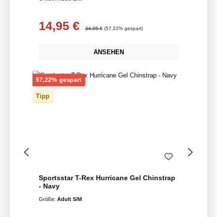
14,95 €
Verkaufspreis:
Regulärer Preis:
34,95 €
(57.22% gespart)
ANSEHEN
Rabatt
57,22% gespart
Tipp
Sportsstar T-Rex Hurricane Gel Chinstrap
- Navy
Größe:
Adult S/M