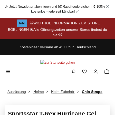
Zum Hauptinhalt springen
🎉 Jetzt Newsletter abonnieren und 5€ Rabattcode sichern! 🔒 100%
kostenlos - jederzeit kündbar! ✅
Info
🚨WICHTIGE INFORMATION ZUM STORE
BÖBLINGEN 🚨Alle Öffnungszeiten unserer Stores findest du
hier🚨
Kostenloser Versand ab 49,00€ in Deutschland
Ausrüstung
Helme
Helm Zubehör
Chin Straps
Sportsstar T-Rex Hurricane Gel