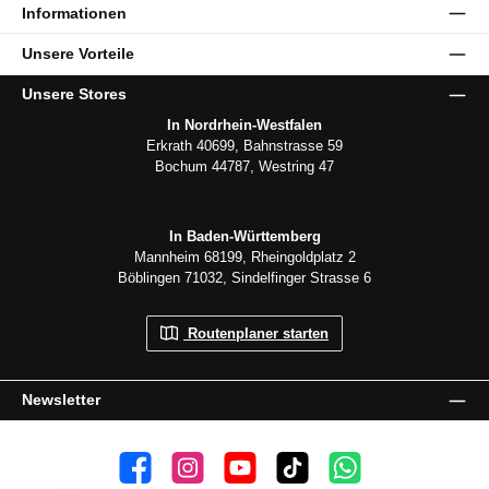
Informationen
Unsere Vorteile
Unsere Stores
In Nordrhein-Westfalen
Erkrath 40699, Bahnstrasse 59
Bochum 44787, Westring 47
In Baden-Württemberg
Mannheim 68199, Rheingoldplatz 2
Böblingen 71032, Sindelfinger Strasse 6
Routenplaner starten
Newsletter
👍 4.500 Gefällt mir
📸 38.000 Follower
📺 20 Abonnenten
🎵1.800 Follower
Kanal abonnieren