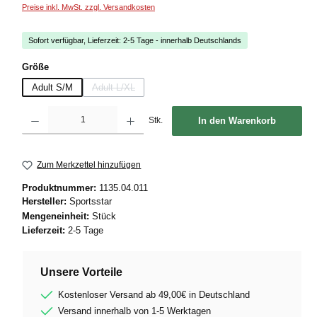
Preise inkl. MwSt. zzgl. Versandkosten
Sofort verfügbar, Lieferzeit: 2-5 Tage - innerhalb Deutschlands
auswählen
Größe
Adult S/M
Adult L/XL
(Diese Option ist zurzeit nicht verfügbar.)
Produkt Anzahl: Gib den gewünschten Wert ein oder benutze die Schaltflächen um die
Stk.
In den Warenkorb
Zum Merkzettel hinzufügen
Produktnummer:
1135.04.011
Hersteller:
Sportsstar
Mengeneinheit:
Stück
Lieferzeit:
2-5 Tage
Unsere Vorteile
Kostenloser Versand ab 49,00€ in Deutschland
Versand innerhalb von 1-5 Werktagen