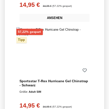
14,95 €
Verkaufspreis:
Regulärer Preis:
34,95 €
(57.22% gespart)
ANSEHEN
Rabatt
57,22% gespart
Tipp
Sportsstar T-Rex Hurricane Gel Chinstrap
- Schwarz
Größe:
Adult S/M
14,95 €
Verkaufspreis:
Regulärer Preis:
34,95 €
(57.22% gespart)