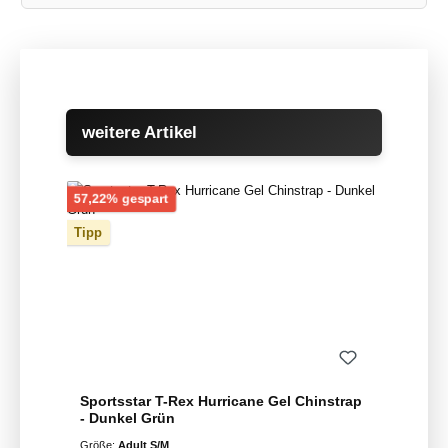
Produktgalerie überspringen
weitere Artikel
Rabatt
57,22% gespart
Tipp
Sportsstar T-Rex Hurricane Gel Chinstrap
- Dunkel Grün
Größe:
Adult S/M