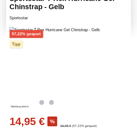
Chinstrap - Gelb
Sportsstar
Bildergalerie überspringen
Rabatt
57,22% gespart
Tipp
Abbildung ähnlich
Verkaufspreis:
14,95 €
%
Regulärer Preis:
34,95 €
(57.22% gespart)