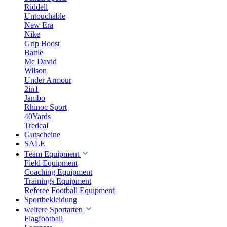
Riddell
Untouchable
New Era
Nike
Grip Boost
Battle
Mc David
Wilson
Under Armour
2in1
Jambo
Rhinoc Sport
40Yards
Tredcal
Gutscheine
SALE
Team Equipment
Field Equipment
Coaching Equipment
Trainings Equipment
Referee Football Equipment
Sportbekleidung
weitere Sportarten
Flagfootball