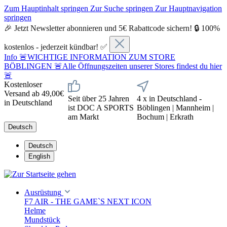
Zum Hauptinhalt springen
Zur Suche springen
Zur Hauptnavigation
springen
🎉 Jetzt Newsletter abonnieren und 5€ Rabattcode sichern! 🔒 100%
kostenlos - jederzeit kündbar! ✅
Info
🚨WICHTIGE INFORMATION ZUM STORE
BÖBLINGEN 🚨Alle Öffnungszeiten unserer Stores findest du hier
🚨
Kostenloser
Versand ab 49,00€
Seit über 25 Jahren
4 x in Deutschland -
in Deutschland
ist DOC A SPORTS
Böblingen | Mannheim |
am Markt
Bochum | Erkrath
Deutsch
Deutsch
English
Ausrüstung
F7 AIR - THE GAME`S NEXT ICON
Helme
Mundstück