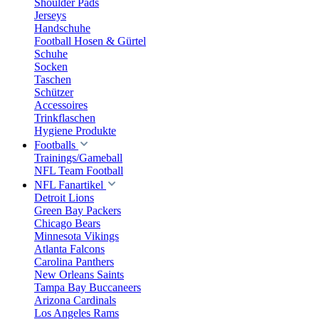
Shoulder Pads
Jerseys
Handschuhe
Football Hosen & Gürtel
Schuhe
Socken
Taschen
Schützer
Accessoires
Trinkflaschen
Hygiene Produkte
Footballs
Trainings/Gameball
NFL Team Football
NFL Fanartikel
Detroit Lions
Green Bay Packers
Chicago Bears
Minnesota Vikings
Atlanta Falcons
Carolina Panthers
New Orleans Saints
Tampa Bay Buccaneers
Arizona Cardinals
Los Angeles Rams