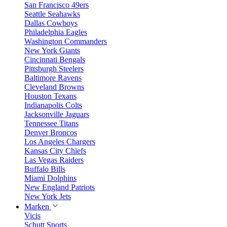
San Francisco 49ers
Seattle Seahawks
Dallas Cowboys
Philadelphia Eagles
Washington Commanders
New York Giants
Cincinnati Bengals
Pittsburgh Steelers
Baltimore Ravens
Cleveland Browns
Houston Texans
Indianapolis Colts
Jacksonville Jaguars
Tennessee Titans
Denver Broncos
Los Angeles Chargers
Kansas City Chiefs
Las Vegas Raiders
Buffalo Bills
Miami Dolphins
New England Patriots
New York Jets
Marken
Vicis
Schutt Sports