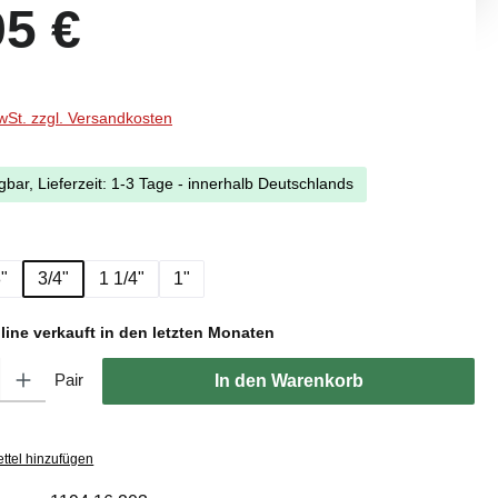
eis:
95 €
MwSt. zzgl. Versandkosten
gbar, Lieferzeit: 1-3 Tage - innerhalb Deutschlands
ählen
"
3/4"
1 1/4"
1"
line verkauft in den letzten Monaten
l: Gib den gewünschten Wert ein oder benutze die Schaltflächen um di
Pair
In den Warenkorb
ttel hinzufügen