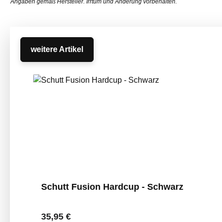
Angaben gemäß Hersteller. Irrtum und Änderung vorbehalten.
weitere Artikel
Produktgalerie überspringen
Schutt Fusion Hardcup - Schwarz
Regulärer Preis:
35,95 €