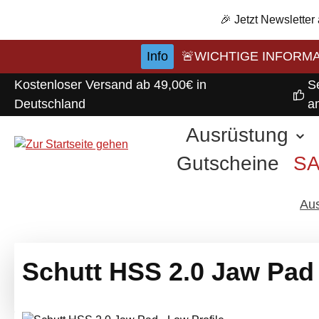
m Hauptinhalt springen
Zur Suche springen
Zur Hauptnavigation springen
🎉 Jetzt Newsletter
Info
🚨WICHTIGE INFORMATI
Kostenloser Versand ab 49,00€ in
S
Deutschland
a
Ausrüstung
Gutscheine
S
Au
Schutt HSS 2.0 Jaw Pad 