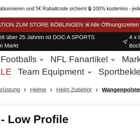
 abonnieren und 5€ Rabattcode sichern! 🔒 100% kostenlos - jed
ON ZUM STORE BÖBLINGEN 🚨Alle Öffnungszeiten unse
eit über 25 Jahren ist DOC A SPORTS
4 x 
m Markt
Boc
Footballs
NFL Fanartikel
Mar
ALE
Team Equipment
Sportbekl
weitere Sportarten
srüstung
Helme
Helm Zubehör
Wangenpolste
- Low Profile