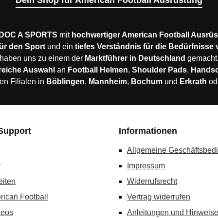
Dein Shop für American Football Ausrüstung
DOC A SPORTS
mit
hochwertiger American Football Ausrü
ür den Sport
und ein
tiefes Verständnis für die Bedürfnisse
haben uns zu einem der
Marktführer in Deutschland
gemacht
reiche Auswahl
an
Football Helmen
,
Shoulder Pads
,
Hands
en Filialen in
Böblingen
,
Mannheim
,
Bochum
und
Erkrath
od
Support
Informationen
Allgemeine Geschäftsbed
r
Impressum
eiten
Widerrufsrecht
rican Football
Vertrag widerrufen
deos
Anleitungen und Hinweis