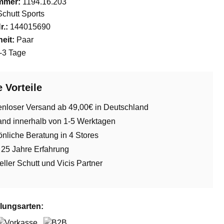
mmer:
1194.16.203
Schutt Sports
r.:
144015690
eit:
Paar
-3 Tage
 Vorteile
enloser Versand ab 49,00€ in Deutschland
and innerhalb von 1-5 Werktagen
nliche Beratung in 4 Stores
 25 Jahre Erfahrung
ieller Schutt und Vicis Partner
lungsarten: