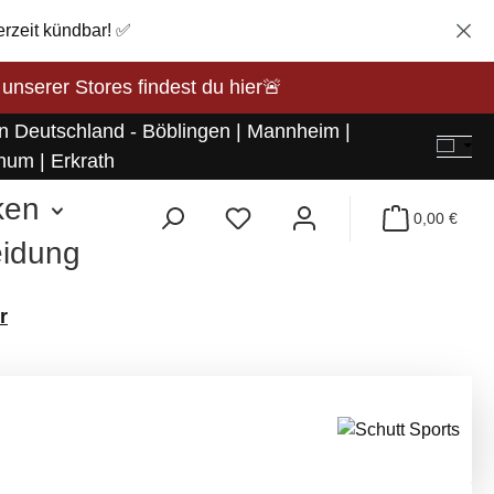
erzeit kündbar! ✅
rer Stores findest du hier🚨
in Deutschland - Böblingen | Mannheim |
hum | Erkrath
ken
0,00 €
eidung
r