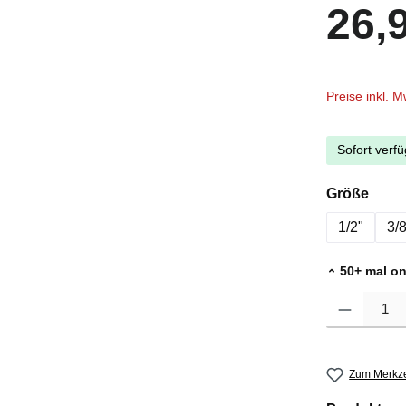
Regulärer Pr
26,
Preise inkl. 
Sofort verfü
ausw
Größe
1/2"
3/8
50+ mal on
Produkt Anzah
Zum Merkze