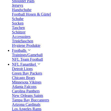
Shoulder Pads
Jerseys
Handschuhe
Football Hosen & Gürtel
Schuhe
Socken
Taschen
Schützer
Accessoires
Trinkflaschen
Hygiene Produkte
Footballs
Trainings/Gameball
NFL Team Football
NFL Fanartikel
Detroit Lions
Green Bay Packers
Chicago Bears
Minnesota Vikings
Atlanta Falcons
Carolina Panthers
New Orleans Saints
Tampa Bay Buccaneers
Arizona Cardinals
Los Angeles Rams