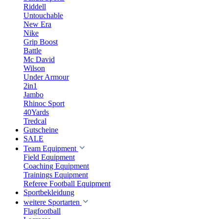
Riddell
Untouchable
New Era
Nike
Grip Boost
Battle
Mc David
Wilson
Under Armour
2in1
Jambo
Rhinoc Sport
40Yards
Tredcal
Gutscheine
SALE
Team Equipment
Field Equipment
Coaching Equipment
Trainings Equipment
Referee Football Equipment
Sportbekleidung
weitere Sportarten
Flagfootball