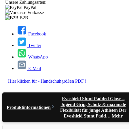
Unsere Zahlungsarten:
PayPal
Vorkasse
B2B
Facebook
Twitter
WhatsApp
E-Mail
Hier klicken für - Handschuhgrößen PDF !
Evoshield Stunt Padded Glove –
Jugend Grip, Schutz & maximale
Produktinformationen
Flexibilität für junge Athleten Der
Evoshield Stunt Padd…
Mehr