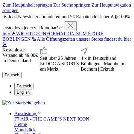
Zum Hauptinhalt springen
Zur Suche springen
Zur Hauptnavigation
springen
🎉 Jetzt Newsletter abonnieren und 5€ Rabattcode sichern! 🔒 100%
kostenlos - jederzeit kündbar! ✅
Info
🚨WICHTIGE INFORMATION ZUM STORE
BÖBLINGEN 🚨Alle Öffnungszeiten unserer Stores findest du hier
🚨
Kostenloser
Versand ab 49,00€
Seit über 25 Jahren
4 x in Deutschland -
in Deutschland
ist DOC A SPORTS
Böblingen | Mannheim |
am Markt
Bochum | Erkrath
Deutsch
Deutsch
English
Ausrüstung
F7 AIR - THE GAME`S NEXT ICON
Helme
Mundstück