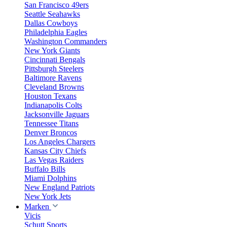
San Francisco 49ers
Seattle Seahawks
Dallas Cowboys
Philadelphia Eagles
Washington Commanders
New York Giants
Cincinnati Bengals
Pittsburgh Steelers
Baltimore Ravens
Cleveland Browns
Houston Texans
Indianapolis Colts
Jacksonville Jaguars
Tennessee Titans
Denver Broncos
Los Angeles Chargers
Kansas City Chiefs
Las Vegas Raiders
Buffalo Bills
Miami Dolphins
New England Patriots
New York Jets
Marken
Vicis
Schutt Sports