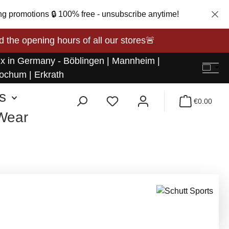
ng promotions 🔒 100% free - unsubscribe anytime!
opening hours of all our stores🚨
 x in Germany - Böblingen | Mannheim |
ochum | Erkrath
s
€0.00
 Wear