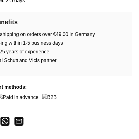
me:
2-5 days
nefits
 shipping on orders over €49.00 in Germany
ing within 1-5 business days
25 years of experience
ial Schutt and Vicis partner
t methods:
aid in advance
B2B