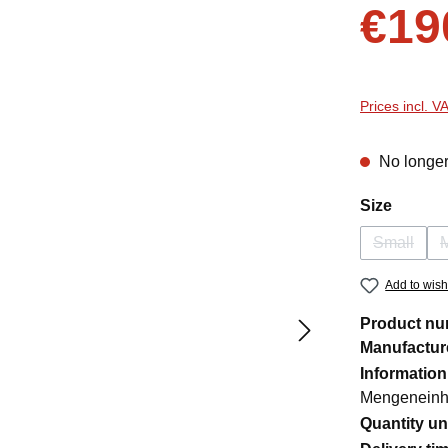
Sale price:
€19
Prices incl. V
No longer
Select
Size
Small
(This opt
Add to wishl
Product n
Manufactur
Information
Mengeneinhe
Quantity un