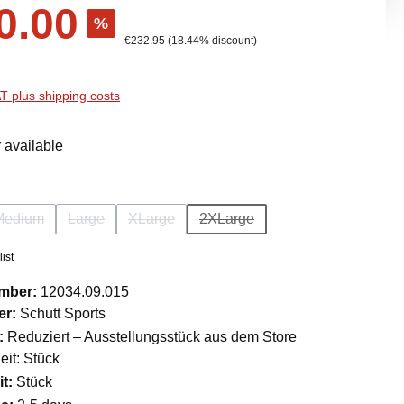
0.00
%
Regular price:
€232.95
(18.44% discount)
AT plus shipping costs
 available
Medium
Large
XLarge
2XLarge
ion is currently unavailable.)
(This option is currently unavailable.)
(This option is currently unavailable.)
(This option is currently unavailable.)
(This option is currently unavail
ist
umber:
12034.09.015
er:
Schutt Sports
:
Reduziert – Ausstellungsstück aus dem Store
it: Stück
it:
Stück