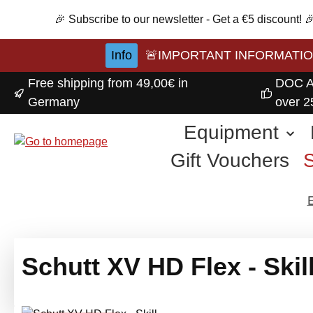
p to main content
Skip to search
Skip to main navigation
🎉 Subscribe to our newsletter - Get a €5 discount!
Info
🚨IMPORTANT INFORMATION A
Free shipping from 49,00€ in
DOC A
Germany
over 2
Equipment
Gift Vouchers
Schutt XV HD Flex - Skil