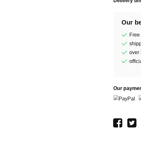
Delivery ti
Our be
Free
shipp
over 
offic
Our paymen
PayPal
P