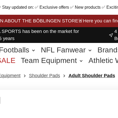
 🎉 Stay updated on: ✅ Exclusive offers ✅ New products ✅ Exciti
BOUT THE BÖBLINGEN STORE🚨Here you can find the 
 SPORTS has been on the market for
4
5 years
B
Footballs
NFL Fanwear
Brand
SALE
Team Equipment
Athletic
other Sports
Equipment
Shoulder Pads
Adult Shoulder Pads
l