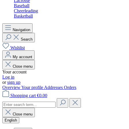
Lacrosse
Baseball
Cheerleading
Basketball
Navigation
Search
Wishlist
My account
Close menu
Your account
Log in
or
sign up
Overview
Your profile
Addresses
Orders
Shopping cart
€0.00
Close menu
English