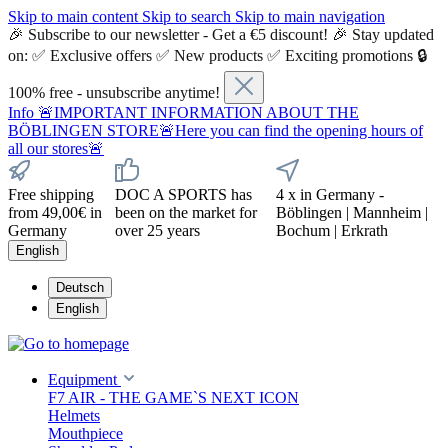
Skip to main content
Skip to search
Skip to main navigation
🎉 Subscribe to our newsletter - Get a €5 discount! 🎉 Stay updated
on: ✅ Exclusive offers ✅ New products ✅ Exciting promotions 🔒
100% free - unsubscribe anytime!
Info
🚨IMPORTANT INFORMATION ABOUT THE
BÖBLINGEN STORE🚨Here you can find the opening hours of
all our stores🚨
Free shipping
DOC A SPORTS has
4 x in Germany -
from 49,00€ in
been on the market for
Böblingen | Mannheim |
Germany
over 25 years
Bochum | Erkrath
English
Deutsch
English
Equipment
F7 AIR - THE GAME`S NEXT ICON
Helmets
Mouthpiece