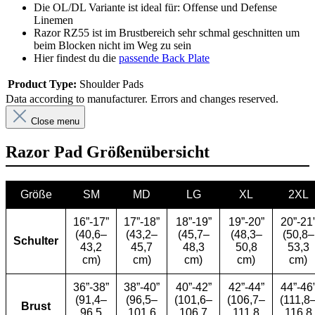
Die OL/DL Variante ist ideal für: Offense und Defense
Linemen
Razor RZ55 ist im Brustbereich sehr schmal geschnitten um
beim Blocken nicht im Weg zu sein
Hier findest du die
passende Back Plate
Product Type:
Shoulder Pads
Data according to manufacturer. Errors and changes reserved.
Close menu
Razor Pad Größenübersicht
Größe
SM
MD
LG
XL
2XL
16”-17”
17”-18”
18”-19”
19”-20”
20”-21
(40,6–
(43,2–
(45,7–
(48,3–
(50,8–
Schulter
43,2
45,7
48,3
50,8
53,3
cm)
cm)
cm)
cm)
cm)
36”-38”
38”-40”
40”-42”
42”-44”
44”-46
(91,4–
(96,5–
(101,6–
(106,7–
(111,8
Brust
96,5
101,6
106,7
111,8
116,8