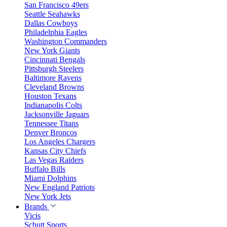
San Francisco 49ers
Seattle Seahawks
Dallas Cowboys
Philadelphia Eagles
Washington Commanders
New York Giants
Cincinnati Bengals
Pittsburgh Steelers
Baltimore Ravens
Cleveland Browns
Houston Texans
Indianapolis Colts
Jacksonville Jaguars
Tennessee Titans
Denver Broncos
Los Angeles Chargers
Kansas City Chiefs
Las Vegas Raiders
Buffalo Bills
Miami Dolphins
New England Patriots
New York Jets
Brands
Vicis
Schutt Sports