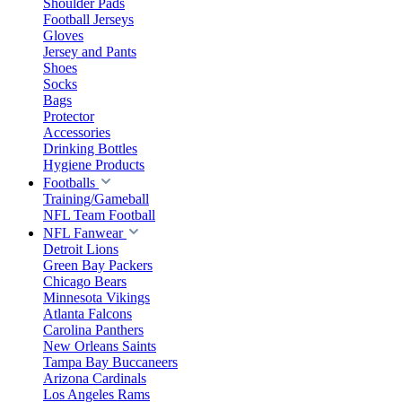
Shoulder Pads
Football Jerseys
Gloves
Jersey and Pants
Shoes
Socks
Bags
Protector
Accessories
Drinking Bottles
Hygiene Products
Footballs
Training/Gameball
NFL Team Football
NFL Fanwear
Detroit Lions
Green Bay Packers
Chicago Bears
Minnesota Vikings
Atlanta Falcons
Carolina Panthers
New Orleans Saints
Tampa Bay Buccaneers
Arizona Cardinals
Los Angeles Rams