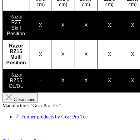
cm)
cm)
cm)
cm)
cm)
Razor
RZ7
X
X
X
X
X
Skill
Position
Razor
RZ15
X
X
X
X
X
Multi
Position
Razor
RZ55
–
X
X
X
X
OL/DL
Close menu
Manufacturer "Gear Pro Tec"
Further products by Gear Pro Tec