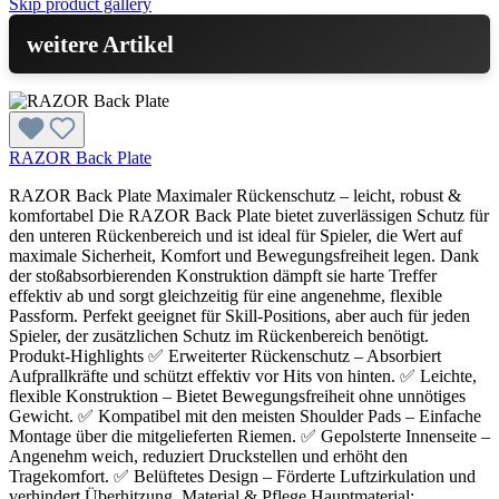
Skip product gallery
weitere Artikel
RAZOR Back Plate
RAZOR Back Plate Maximaler Rückenschutz – leicht, robust &
komfortabel Die RAZOR Back Plate bietet zuverlässigen Schutz für
den unteren Rückenbereich und ist ideal für Spieler, die Wert auf
maximale Sicherheit, Komfort und Bewegungsfreiheit legen. Dank
der stoßabsorbierenden Konstruktion dämpft sie harte Treffer
effektiv ab und sorgt gleichzeitig für eine angenehme, flexible
Passform. Perfekt geeignet für Skill-Positions, aber auch für jeden
Spieler, der zusätzlichen Schutz im Rückenbereich benötigt.
Produkt-Highlights ✅ Erweiterter Rückenschutz – Absorbiert
Aufprallkräfte und schützt effektiv vor Hits von hinten. ✅ Leichte,
flexible Konstruktion – Bietet Bewegungsfreiheit ohne unnötiges
Gewicht. ✅ Kompatibel mit den meisten Shoulder Pads – Einfache
Montage über die mitgelieferten Riemen. ✅ Gepolsterte Innenseite –
Angenehm weich, reduziert Druckstellen und erhöht den
Tragekomfort. ✅ Belüftetes Design – Förderte Luftzirkulation und
verhindert Überhitzung. Material & Pflege Hauptmaterial: