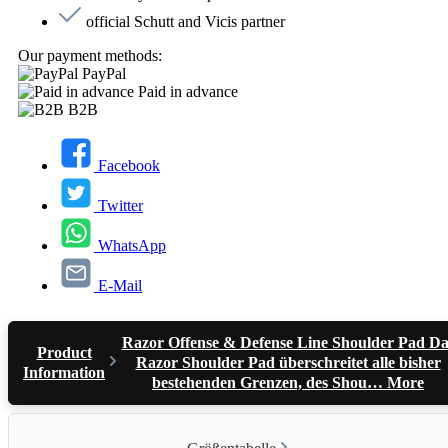
official Schutt and Vicis partner
Our payment methods:
PayPal
Paid in advance
B2B
Facebook
Twitter
WhatsApp
E-Mail
Razor Offense & Defense Line Shoulder Pad Da
Product
Razor Shoulder Pad überschreitet alle bisher
Information
bestehenden Grenzen, des Shou…
More