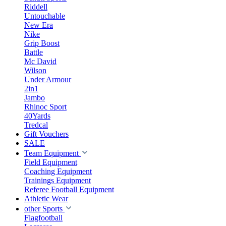
Riddell
Untouchable
New Era
Nike
Grip Boost
Battle
Mc David
Wilson
Under Armour
2in1
Jambo
Rhinoc Sport
40Yards
Tredcal
Gift Vouchers
SALE
Team Equipment
Field Equipment
Coaching Equipment
Trainings Equipment
Referee Football Equipment
Athletic Wear
other Sports
Flagfootball