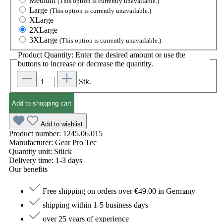
Medium
(This option is currently unavailable.)
Large
(This option is currently unavailable.)
XLarge
2XLarge
3XLarge
(This option is currently unavailable.)
Product Quantity: Enter the desired amount or use the
buttons to increase or decrease the quantity.
Stk.
Add to shopping cart
Add to wishlist
Product number:
1245.06.015
Manufacturer:
Gear Pro Tec
Quantity unit:
Stück
Delivery time:
1-3 days
Our benefits
Free shipping on orders over €49.00 in Germany
shipping within 1-5 business days
over 25 years of experience