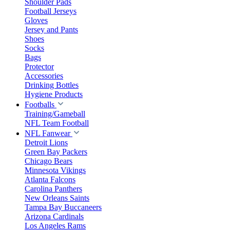
Shoulder Pads
Football Jerseys
Gloves
Jersey and Pants
Shoes
Socks
Bags
Protector
Accessories
Drinking Bottles
Hygiene Products
Footballs
Training/Gameball
NFL Team Football
NFL Fanwear
Detroit Lions
Green Bay Packers
Chicago Bears
Minnesota Vikings
Atlanta Falcons
Carolina Panthers
New Orleans Saints
Tampa Bay Buccaneers
Arizona Cardinals
Los Angeles Rams