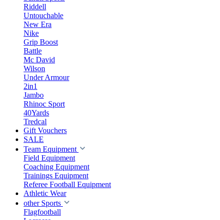
Riddell
Untouchable
New Era
Nike
Grip Boost
Battle
Mc David
Wilson
Under Armour
2in1
Jambo
Rhinoc Sport
40Yards
Tredcal
Gift Vouchers
SALE
Team Equipment
Field Equipment
Coaching Equipment
Trainings Equipment
Referee Football Equipment
Athletic Wear
other Sports
Flagfootball