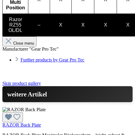
Multi
Position
Razor
RZ55
–
X
X
X
X
OL/DL
Close menu
Manufacturer "Gear Pro Tec"
Further products by Gear Pro Tec
Skip product gallery
weitere Artikel
RAZOR Back Plate