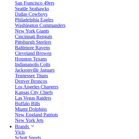
San Francisco 49ers
Seattle Seahawks
Dallas Cowboys
Philadelphia Eagles
Washington Commanders
New York Giants
Cincinnati Bengals
Pittsburgh Steelers
Baltimore Ravens
Cleveland Browns
Houston Texans
Indianapolis Colts
Jacksonville Jaguars
Tennessee Titans
Denver Broncos
Los Angeles Chargers
Kansas City Chiefs
Las Vegas Raiders
Buffalo Bills
Miami Dolphins
New England Patriots
New York Jets
Brands
Vicis
Schutt Sports