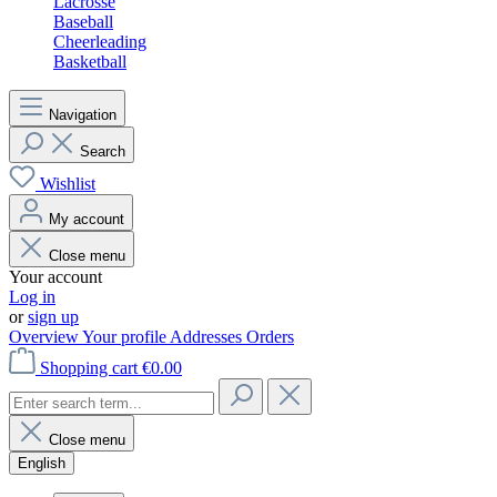
Lacrosse
Baseball
Cheerleading
Basketball
Navigation
Search
Wishlist
My account
Close menu
Your account
Log in
or
sign up
Overview
Your profile
Addresses
Orders
Shopping cart
€0.00
Close menu
English