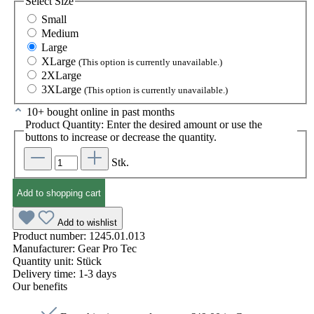
Select
Size
Small
Medium
Large
XLarge
(This option is currently unavailable.)
2XLarge
3XLarge
(This option is currently unavailable.)
10+ bought online in past months
Product Quantity: Enter the desired amount or use the
buttons to increase or decrease the quantity.
Stk.
Add to shopping cart
Add to wishlist
Product number:
1245.01.013
Manufacturer:
Gear Pro Tec
Quantity unit:
Stück
Delivery time:
1-3 days
Our benefits