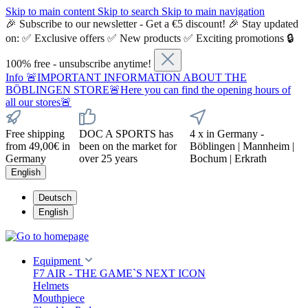
Skip to main content
Skip to search
Skip to main navigation
🎉 Subscribe to our newsletter - Get a €5 discount! 🎉 Stay updated
on: ✅ Exclusive offers ✅ New products ✅ Exciting promotions 🔒
100% free - unsubscribe anytime!
Info
🚨IMPORTANT INFORMATION ABOUT THE
BÖBLINGEN STORE🚨Here you can find the opening hours of
all our stores🚨
Free shipping
DOC A SPORTS has
4 x in Germany -
from 49,00€ in
been on the market for
Böblingen | Mannheim |
Germany
over 25 years
Bochum | Erkrath
English
Deutsch
English
Equipment
F7 AIR - THE GAME`S NEXT ICON
Helmets
Mouthpiece