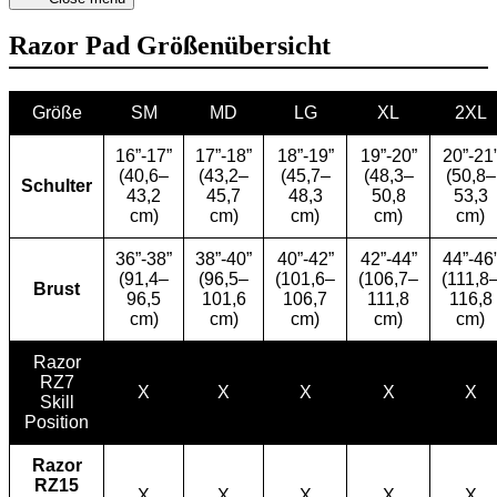
Razor Pad Größenübersicht
Größe
SM
MD
LG
XL
2XL
16”-17”
17”-18”
18”-19”
19”-20”
20”-21
(40,6–
(43,2–
(45,7–
(48,3–
(50,8–
Schulter
43,2
45,7
48,3
50,8
53,3
cm)
cm)
cm)
cm)
cm)
36”-38”
38”-40”
40”-42”
42”-44”
44”-46
(91,4–
(96,5–
(101,6–
(106,7–
(111,8
Brust
96,5
101,6
106,7
111,8
116,8
cm)
cm)
cm)
cm)
cm)
Razor
RZ7
X
X
X
X
X
Skill
Position
Razor
RZ15
X
X
X
X
X