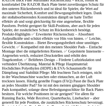
RAZOR Back Plate Maximaler Rückenschutz – leicht, robust &
komfortabel Die RAZOR Back Plate bietet zuverlässigen Schutz für
den unteren Rückenbereich und ist ideal für Spieler, die Wert auf
maximale Sicherheit, Komfort und Bewegungsfreiheit legen. Dank
der stoßabsorbierenden Konstruktion dämpft sie harte Treffer
effektiv ab und sorgt gleichzeitig für eine angenehme, flexible
Passform. Perfekt geeignet für Skill-Positions, aber auch für jeden
Spieler, der zusätzlichen Schutz im Rückenbereich benötigt.
Produkt-Highlights ✅ Erweiterter Rückenschutz – Absorbiert
Aufprallkräfte und schützt effektiv vor Hits von hinten. ✅ Leichte,
flexible Konstruktion – Bietet Bewegungsfreiheit ohne unnötiges
Gewicht. ✅ Kompatibel mit den meisten Shoulder Pads – Einfache
Montage über die mitgelieferten Riemen. ✅ Gepolsterte Innenseite –
Angenehm weich, reduziert Druckstellen und erhöht den
Tragekomfort. ✅ Belüftetes Design – Förderte Luftzirkulation und
verhindert Überhitzung. Material & Pflege Hauptmaterial:
Hochdichtes Polyethylen (HDPE) & EVA-Schaumstoffe für
Dämpfung und Stabilität Pflege: Mit feuchtem Tuch reinigen, nicht
in der Waschmaschine waschen oder eintauchen, an der Luft
trocknen lassen. Häufig gestellte Fragen (FAQ) Passt die Back Plate
an jedes Shoulder Pad? Sie ist mit den meisten gängigen Shoulder
Pads kompatibel, solange diese Befestigungsschlitze für Back Plates
besitzen. Für welche Positionen ist sie geeignet? Vor allem für
Running Backs, Wide Receiver, Quarterbacks, Linebacker – aber
generell für jede Position, die zusätzlichen Rückenschutz bevorzugt.