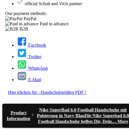
official Schutt and Vicis partner
Our payment methods:
PayPal
Paid in advance
B2B
Facebook
Twitter
WhatsApp
E-Mail
Hier klicken für - Handschuhgrößen PDF !
Nike SuperBad 6.0 Football Handschuhe mit
Product
Polsterung in Navy BlauDie Nike Superbad 6.0
Information
Football Handschuhe helfen Dir, Dein…
More