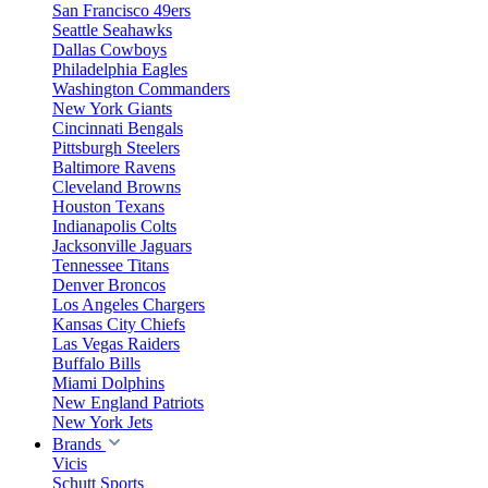
San Francisco 49ers
Seattle Seahawks
Dallas Cowboys
Philadelphia Eagles
Washington Commanders
New York Giants
Cincinnati Bengals
Pittsburgh Steelers
Baltimore Ravens
Cleveland Browns
Houston Texans
Indianapolis Colts
Jacksonville Jaguars
Tennessee Titans
Denver Broncos
Los Angeles Chargers
Kansas City Chiefs
Las Vegas Raiders
Buffalo Bills
Miami Dolphins
New England Patriots
New York Jets
Brands
Vicis
Schutt Sports