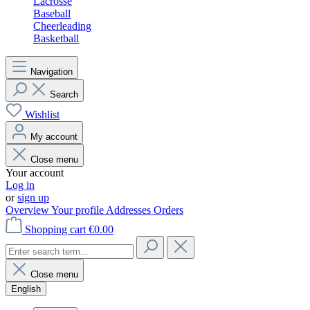
Lacrosse
Baseball
Cheerleading
Basketball
Navigation
Search
Wishlist
My account
Close menu
Your account
Log in
or
sign up
Overview
Your profile
Addresses
Orders
Shopping cart
€0.00
Close menu
English