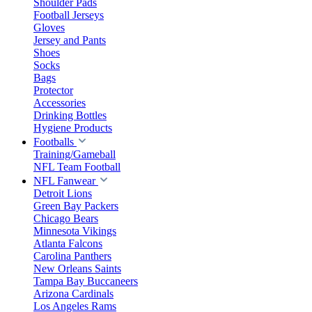
Shoulder Pads
Football Jerseys
Gloves
Jersey and Pants
Shoes
Socks
Bags
Protector
Accessories
Drinking Bottles
Hygiene Products
Footballs
Training/Gameball
NFL Team Football
NFL Fanwear
Detroit Lions
Green Bay Packers
Chicago Bears
Minnesota Vikings
Atlanta Falcons
Carolina Panthers
New Orleans Saints
Tampa Bay Buccaneers
Arizona Cardinals
Los Angeles Rams