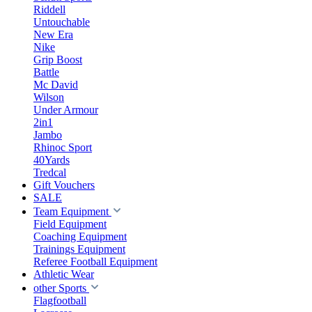
Riddell
Untouchable
New Era
Nike
Grip Boost
Battle
Mc David
Wilson
Under Armour
2in1
Jambo
Rhinoc Sport
40Yards
Tredcal
Gift Vouchers
SALE
Team Equipment
Field Equipment
Coaching Equipment
Trainings Equipment
Referee Football Equipment
Athletic Wear
other Sports
Flagfootball