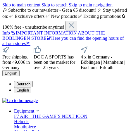
Skip to main content
Skip to search
Skip to main navigation
🎉 Subscribe to our newsletter - Get a €5 discount! 🎉 Stay updated
on: ✅ Exclusive offers ✅ New products ✅ Exciting promotions 🔒
100% free - unsubscribe anytime!
Info
🚨IMPORTANT INFORMATION ABOUT THE
BÖBLINGEN STORE🚨Here you can find the opening hours of
all our stores🚨
Free shipping
DOC A SPORTS has
4 x in Germany -
from 49,00€ in
been on the market for
Böblingen | Mannheim |
Germany
over 25 years
Bochum | Erkrath
English
Deutsch
English
Equipment
F7 AIR - THE GAME`S NEXT ICON
Helmets
Mouthpiece