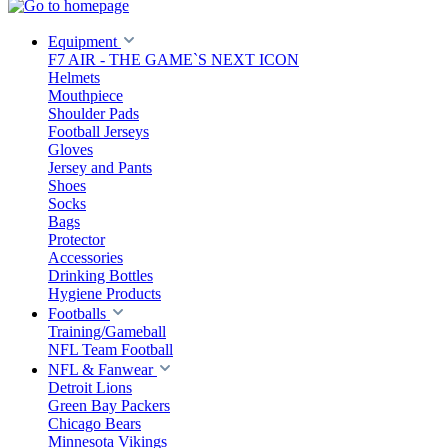
Equipment
F7 AIR - THE GAME`S NEXT ICON
Helmets
Mouthpiece
Shoulder Pads
Football Jerseys
Gloves
Jersey and Pants
Shoes
Socks
Bags
Protector
Accessories
Drinking Bottles
Hygiene Products
Footballs
Training/Gameball
NFL Team Football
NFL & Fanwear
Detroit Lions
Green Bay Packers
Chicago Bears
Minnesota Vikings