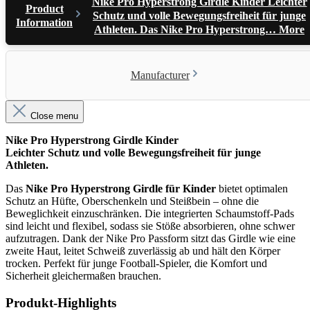
Nike Pro Hyperstrong Girdle Kinder Leichter
Product
Schutz und volle Bewegungsfreiheit für junge
Information
Athleten. Das Nike Pro Hyperstrong…
More
Manufacturer
Close menu
Nike Pro Hyperstrong Girdle Kinder
Leichter Schutz und volle Bewegungsfreiheit für junge
Athleten.
Das
Nike Pro Hyperstrong Girdle für Kinder
bietet optimalen
Schutz an Hüfte, Oberschenkeln und Steißbein – ohne die
Beweglichkeit einzuschränken. Die integrierten Schaumstoff-Pads
sind leicht und flexibel, sodass sie Stöße absorbieren, ohne schwer
aufzutragen. Dank der Nike Pro Passform sitzt das Girdle wie eine
zweite Haut, leitet Schweiß zuverlässig ab und hält den Körper
trocken. Perfekt für junge Football-Spieler, die Komfort und
Sicherheit gleichermaßen brauchen.
Produkt-Highlights