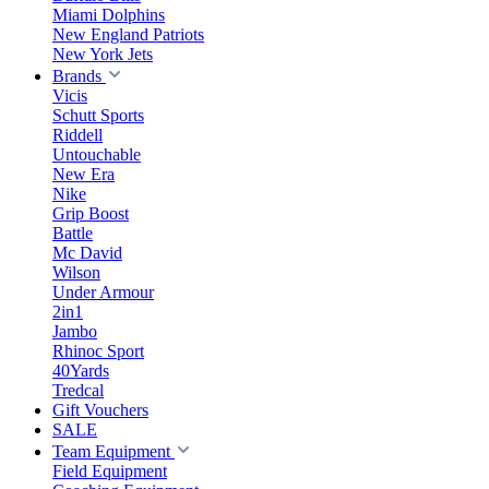
Miami Dolphins
New England Patriots
New York Jets
Brands
Vicis
Schutt Sports
Riddell
Untouchable
New Era
Nike
Grip Boost
Battle
Mc David
Wilson
Under Armour
2in1
Jambo
Rhinoc Sport
40Yards
Tredcal
Gift Vouchers
SALE
Team Equipment
Field Equipment