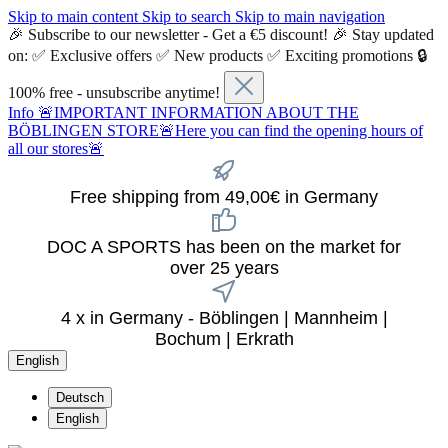
Skip to main content
Skip to search
Skip to main navigation
🎉 Subscribe to our newsletter - Get a €5 discount! 🎉 Stay updated
on: ✅ Exclusive offers ✅ New products ✅ Exciting promotions 🔒
100% free - unsubscribe anytime!
Info
🚨IMPORTANT INFORMATION ABOUT THE
BÖBLINGEN STORE🚨Here you can find the opening hours of
all our stores🚨
Free shipping from 49,00€ in Germany
DOC A SPORTS has been on the market for
over 25 years
4 x in Germany - Böblingen | Mannheim |
Bochum | Erkrath
English
Deutsch
English