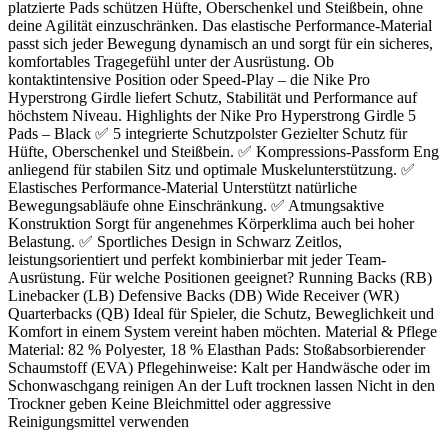
platzierte Pads schützen Hüfte, Oberschenkel und Steißbein, ohne
deine Agilität einzuschränken. Das elastische Performance-Material
passt sich jeder Bewegung dynamisch an und sorgt für ein sicheres,
komfortables Tragegefühl unter der Ausrüstung. Ob
kontaktintensive Position oder Speed-Play – die Nike Pro
Hyperstrong Girdle liefert Schutz, Stabilität und Performance auf
höchstem Niveau. Highlights der Nike Pro Hyperstrong Girdle 5
Pads – Black ✅ 5 integrierte Schutzpolster Gezielter Schutz für
Hüfte, Oberschenkel und Steißbein. ✅ Kompressions-Passform Eng
anliegend für stabilen Sitz und optimale Muskelunterstützung. ✅
Elastisches Performance-Material Unterstützt natürliche
Bewegungsabläufe ohne Einschränkung. ✅ Atmungsaktive
Konstruktion Sorgt für angenehmes Körperklima auch bei hoher
Belastung. ✅ Sportliches Design in Schwarz Zeitlos,
leistungsorientiert und perfekt kombinierbar mit jeder Team-
Ausrüstung. Für welche Positionen geeignet? Running Backs (RB)
Linebacker (LB) Defensive Backs (DB) Wide Receiver (WR)
Quarterbacks (QB) Ideal für Spieler, die Schutz, Beweglichkeit und
Komfort in einem System vereint haben möchten. Material & Pflege
Material: 82 % Polyester, 18 % Elasthan Pads: Stoßabsorbierender
Schaumstoff (EVA) Pflegehinweise: Kalt per Handwäsche oder im
Schonwaschgang reinigen An der Luft trocknen lassen Nicht in den
Trockner geben Keine Bleichmittel oder aggressive
Reinigungsmittel verwenden