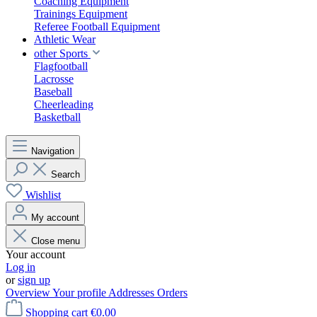
Coaching Equipment
Trainings Equipment
Referee Football Equipment
Athletic Wear
other Sports
Flagfootball
Lacrosse
Baseball
Cheerleading
Basketball
Navigation
Search
Wishlist
My account
Close menu
Your account
Log in
or
sign up
Overview
Your profile
Addresses
Orders
Shopping cart
€0.00