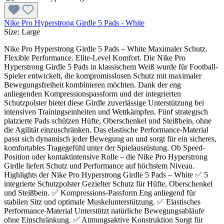
Nike Pro Hyperstrong Girdle 5 Pads - White
Size:
Large
Nike Pro Hyperstrong Girdle 5 Pads – White Maximaler Schutz.
Flexible Performance. Elite-Level Komfort. Die Nike Pro
Hyperstrong Girdle 5 Pads in klassischem Weiß wurde für Football-
Spieler entwickelt, die kompromisslosen Schutz mit maximaler
Bewegungsfreiheit kombinieren möchten. Dank der eng
anliegenden Kompressionspassform und der integrierten
Schutzpolster bietet diese Girdle zuverlässige Unterstützung bei
intensiven Trainingseinheiten und Wettkämpfen. Fünf strategisch
platzierte Pads schützen Hüfte, Oberschenkel und Steißbein, ohne
die Agilität einzuschränken. Das elastische Performance-Material
passt sich dynamisch jeder Bewegung an und sorgt für ein sicheres,
komfortables Tragegefühl unter der Spielausrüstung. Ob Speed-
Position oder kontaktintensive Rolle – die Nike Pro Hyperstrong
Girdle liefert Schutz und Performance auf höchstem Niveau.
Highlights der Nike Pro Hyperstrong Girdle 5 Pads – White ✅ 5
integrierte Schutzpolster Gezielter Schutz für Hüfte, Oberschenkel
und Steißbein. ✅ Kompressions-Passform Eng anliegend für
stabilen Sitz und optimale Muskelunterstützung. ✅ Elastisches
Performance-Material Unterstützt natürliche Bewegungsabläufe
ohne Einschränkung. ✅ Atmungsaktive Konstruktion Sorgt für