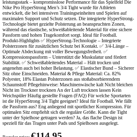
leistungsstark – kompromisslose Performance für das Spielfeld Die
Nike Pro HyperStrong Men’s 3/4 Tight wurde für Athleten
entwickelt, die bei intensiven Trainingseinheiten und Spielen auf
maximalen Support und Schutz setzen. Die integrierte HyperStrong-
Technologie bietet gezielte Polsterung an beanspruchten Zonen,
während das elastische, schweißableitende Material für eine sichere
Passform und hohen Tragekomfort sorgt. Ideal für Football.
Produkt-Highlights ✅ HyperStrong-Technologie – Integrierte
Polsterzonen für zusätzlichen Schutz bei Kontakt. ✅ 3/4-Länge –
Optimale Abdeckung mit voller Bewegungsfreiheit. ✅
Kompressionspassform – Unterstützt die Muskulatur und fördert
Stabilität. ✅ Schweißableitendes Material – Hält trocken und
angenehm auch bei hoher Belastung. ✅ Elastischer Bund – Sicherer
Sitz ohne Einschneiden. Material & Pflege Material: Ca. 82%
Polyester, 18% Elastan Polsterzonen aus stoßabsorbierendem
Schaumstoff Pflegehinweise: Maschinenwäsche kalt Nicht bleichen
Nicht im Trockner trocknen An der Luft trocknen lassen Kein
Weichspüler Häufig gestellte Fragen (FAQ) Für welche Sportarten
ist die HyperStrong 3/4 Tight geeignet? Ideal für Football. Wie fällt
die Passform aus? Eng anliegend mit sportlicher Kompression. Für
optimalen Sitz empfiehlt sich die reguläre Größe. Kann die Tight
unter der Spielhose getragen werden? Ja, das flache Design ist
speziell für das Tragen unter Pads und Spielhosen ausgelegt.
€114.95