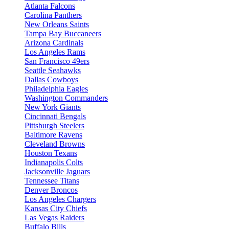
Atlanta Falcons
Carolina Panthers
New Orleans Saints
Tampa Bay Buccaneers
Arizona Cardinals
Los Angeles Rams
San Francisco 49ers
Seattle Seahawks
Dallas Cowboys
Philadelphia Eagles
Washington Commanders
New York Giants
Cincinnati Bengals
Pittsburgh Steelers
Baltimore Ravens
Cleveland Browns
Houston Texans
Indianapolis Colts
Jacksonville Jaguars
Tennessee Titans
Denver Broncos
Los Angeles Chargers
Kansas City Chiefs
Las Vegas Raiders
Buffalo Bills