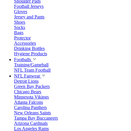
Shoulder Pads
Football Jerseys
Gloves
Jersey and Pants
Shoes
Socks
Bags
Protector
Accessories
Drinking Bottles
Hygiene Products
Footballs
Training/Gameball
NFL Team Football
NFL Fanwear
Detroit Lions
Green Bay Packers
Chicago Bears
Minnesota Vikings
Atlanta Falcons
Carolina Panthers
New Orleans Saints
Tampa Bay Buccaneers
Arizona Cardinals
Los Angeles Rams