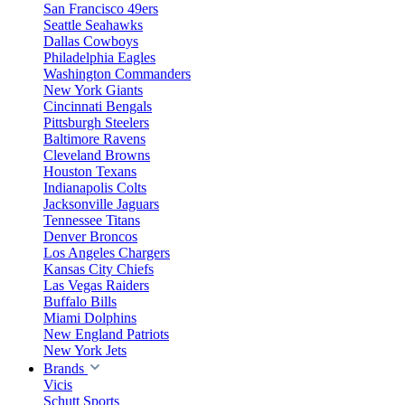
San Francisco 49ers
Seattle Seahawks
Dallas Cowboys
Philadelphia Eagles
Washington Commanders
New York Giants
Cincinnati Bengals
Pittsburgh Steelers
Baltimore Ravens
Cleveland Browns
Houston Texans
Indianapolis Colts
Jacksonville Jaguars
Tennessee Titans
Denver Broncos
Los Angeles Chargers
Kansas City Chiefs
Las Vegas Raiders
Buffalo Bills
Miami Dolphins
New England Patriots
New York Jets
Brands
Vicis
Schutt Sports