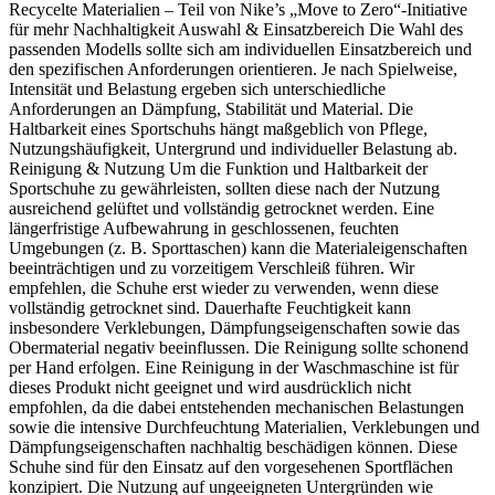
Recycelte Materialien – Teil von Nike’s „Move to Zero“-Initiative
für mehr Nachhaltigkeit Auswahl & Einsatzbereich Die Wahl des
passenden Modells sollte sich am individuellen Einsatzbereich und
den spezifischen Anforderungen orientieren. Je nach Spielweise,
Intensität und Belastung ergeben sich unterschiedliche
Anforderungen an Dämpfung, Stabilität und Material. Die
Haltbarkeit eines Sportschuhs hängt maßgeblich von Pflege,
Nutzungshäufigkeit, Untergrund und individueller Belastung ab.
Reinigung & Nutzung Um die Funktion und Haltbarkeit der
Sportschuhe zu gewährleisten, sollten diese nach der Nutzung
ausreichend gelüftet und vollständig getrocknet werden. Eine
längerfristige Aufbewahrung in geschlossenen, feuchten
Umgebungen (z. B. Sporttaschen) kann die Materialeigenschaften
beeinträchtigen und zu vorzeitigem Verschleiß führen. Wir
empfehlen, die Schuhe erst wieder zu verwenden, wenn diese
vollständig getrocknet sind. Dauerhafte Feuchtigkeit kann
insbesondere Verklebungen, Dämpfungseigenschaften sowie das
Obermaterial negativ beeinflussen. Die Reinigung sollte schonend
per Hand erfolgen. Eine Reinigung in der Waschmaschine ist für
dieses Produkt nicht geeignet und wird ausdrücklich nicht
empfohlen, da die dabei entstehenden mechanischen Belastungen
sowie die intensive Durchfeuchtung Materialien, Verklebungen und
Dämpfungseigenschaften nachhaltig beschädigen können. Diese
Schuhe sind für den Einsatz auf den vorgesehenen Sportflächen
konzipiert. Die Nutzung auf ungeeigneten Untergründen wie