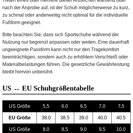
Treten eines oder mehrere dieser Anzeichen während oder
nach der Anprobe auf, ist der Schuh möglicherweise zu kurz,
zu schmal oder anderweitig nicht optimal für die individuelle
Fußform geeignet.
Bitte beachten Sie, dass sich Sportschuhe während der
Nutzung nur begrenzt anpassen oder weiten. Eine dauerhaft
ungeeignete Passform kann nicht nur den Tragekomfort
beeinträchtigen, sondern auch zu erhöhtem Verschleiß oder
Materialbelastungen führen. Die gesetzliche Gewährleistung
bleibt hiervon unberührt.
US ↔ EU Schuhgrößentabelle
US Größe
5,5
6.0
6,5
7.0
7,5
EU Größe
38.0
38.5
39.0
40.0
40.5
US Größe
8.0
8,5
9.0
9,5
10.0