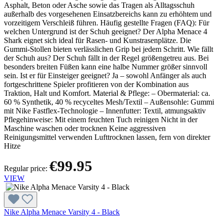
Asphalt, Beton oder Asche sowie das Tragen als Alltagsschuh
außerhalb des vorgesehenen Einsatzbereichs kann zu erhöhtem und
vorzeitigem Verschleiß führen. Häufig gestellte Fragen (FAQ): Für
welchen Untergrund ist der Schuh geeignet? Der Alpha Menace 4
Shark eignet sich ideal für Rasen- und Kunstrasenplätze. Die
Gummi-Stollen bieten verlässlichen Grip bei jedem Schritt. Wie fällt
der Schuh aus? Der Schuh fällt in der Regel größengetreu aus. Bei
besonders breiten Füßen kann eine halbe Nummer größer sinnvoll
sein. Ist er für Einsteiger geeignet? Ja – sowohl Anfänger als auch
fortgeschrittene Spieler profitieren von der Kombination aus
Traktion, Halt und Komfort. Material & Pflege: – Obermaterial: ca.
60 % Synthetik, 40 % recyceltes Mesh/Textil – Außensohle: Gummi
mit Nike Fastflex-Technologie – Innenfutter: Textil, atmungsaktiv
Pflegehinweise: Mit einem feuchten Tuch reinigen Nicht in der
Maschine waschen oder trocknen Keine aggressiven
Reinigungsmittel verwenden Lufttrocknen lassen, fern von direkter
Hitze
€99.95
Regular price:
VIEW
Nike Alpha Menace Varsity 4 - Black