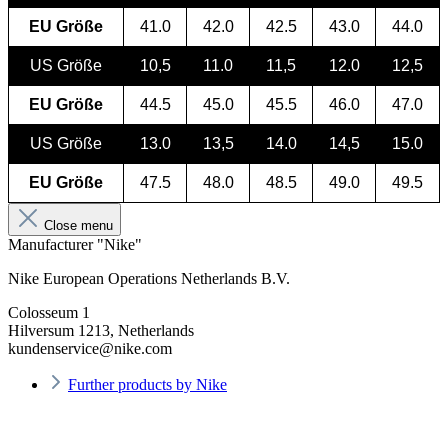
EU Größe
41.0
42.0
42.5
43.0
44.0
US Größe
10,5
11.0
11,5
12.0
12,5
EU Größe
44.5
45.0
45.5
46.0
47.0
US Größe
13.0
13,5
14.0
14,5
15.0
EU Größe
47.5
48.0
48.5
49.0
49.5
Close menu
Manufacturer "Nike"
Nike European Operations Netherlands B.V.
Colosseum 1
Hilversum 1213, Netherlands
kundenservice@nike.com
Further products by Nike