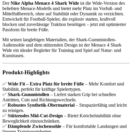
Der
Nike Alpha Menace 4 Shark Wide
ist die Wide-Version des
beliebten Menace-Modells und bietet mehr Platz im Vorfuß- und
Mittelfußbereich, ohne auf Stabilität oder Dynamik zu verzichten.
Entwickelt für Football-Spieler, die explosiv starten, kraftvoll
blocken und zuverlässige Traktion benötigen – jetzt mit optimierter
Passform für breite Füße.
Mit seinen langlebigen Materialien, der Shark-Gummistollen-
Außensohle und dem stützenden Design ist der Menace 4 Shark
Wide ein idealer Begleiter für Training und Spiel auf Natur- und
Kunstrasen.
Produkt-Highlights
✅
Wide Fit – Extra Platz für breite Füße
– Mehr Komfort und
Stabilität, perfekt für kräftige Spielertypen.
✅
Shark-Gummistollen
– Liefert starken Grip bei schnellen
Antritten, Cuts und Richtungswechseln.
✅
Robustes Synthetik-Obermaterial
– Strapazierfähig und leicht
zu reinigen.
✅
Stützendes Mid-Cut-Design
– Bietet Knöchelstabilität ohne
Beweglichkeit einzuschränken.
✅
Dämpfende Zwischensohle
– Für komfortable Landungen und
längere Trainingseinheiten.