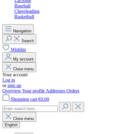
Lacrosse
Baseball
Cheerleading
Basketball
Navigation
Search
Wishlist
My account
Close menu
Your account
Log in
or
sign up
Overview
Your profile
Addresses
Orders
Shopping cart
€0.00
Close menu
English