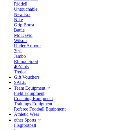
Riddell
Untouchable
New Era
Nike
Grip Boost
Battle
Mc David
Wilson
Under Armour
2in1
Jambo
Rhinoc Sport
40Yards
Tredcal
Gift Vouchers
SALE
Team Equipment
Field Equipment
Coaching Equipment
Trainings Equipment
Referee Football Equipment
Athletic Wear
other Sports
Flagfootball