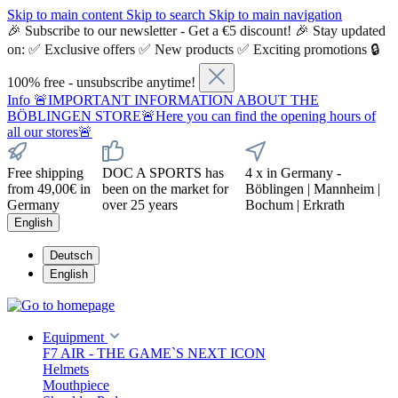
Skip to main content
Skip to search
Skip to main navigation
🎉 Subscribe to our newsletter - Get a €5 discount! 🎉 Stay updated
on: ✅ Exclusive offers ✅ New products ✅ Exciting promotions 🔒
100% free - unsubscribe anytime!
Info
🚨IMPORTANT INFORMATION ABOUT THE
BÖBLINGEN STORE🚨Here you can find the opening hours of
all our stores🚨
Free shipping
DOC A SPORTS has
4 x in Germany -
from 49,00€ in
been on the market for
Böblingen | Mannheim |
Germany
over 25 years
Bochum | Erkrath
English
Deutsch
English
Equipment
F7 AIR - THE GAME`S NEXT ICON
Helmets
Mouthpiece