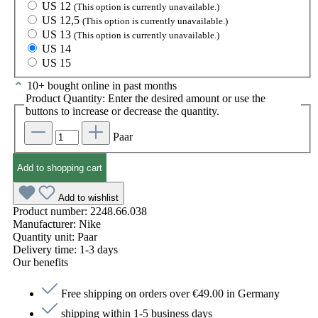
US 12
(This option is currently unavailable.)
US 12,5
(This option is currently unavailable.)
US 13
(This option is currently unavailable.)
US 14
US 15
10+ bought online in past months
Product Quantity: Enter the desired amount or use the
buttons to increase or decrease the quantity.
Paar
Add to shopping cart
Add to wishlist
Product number:
2248.66.038
Manufacturer:
Nike
Quantity unit:
Paar
Delivery time:
1-3 days
Our benefits
Free shipping on orders over €49.00 in Germany
shipping within 1-5 business days