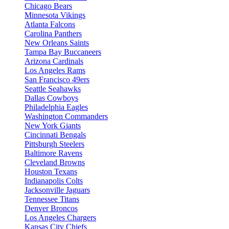
Chicago Bears
Minnesota Vikings
Atlanta Falcons
Carolina Panthers
New Orleans Saints
Tampa Bay Buccaneers
Arizona Cardinals
Los Angeles Rams
San Francisco 49ers
Seattle Seahawks
Dallas Cowboys
Philadelphia Eagles
Washington Commanders
New York Giants
Cincinnati Bengals
Pittsburgh Steelers
Baltimore Ravens
Cleveland Browns
Houston Texans
Indianapolis Colts
Jacksonville Jaguars
Tennessee Titans
Denver Broncos
Los Angeles Chargers
Kansas City Chiefs