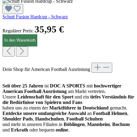
Schutt Fusion Hardcup - Schwarz
35,95 €
Regulärer Preis:
In den Warenkorb
Dein Shop für American Football Ausrüstung
Seit über 25 Jahren
ist
DOC A SPORTS
mit
hochwertiger
American Football Ausrüstung
am Markt vertreten.
Unsere
Leidenschaft für den Sport
und ein
tiefes Verständnis für
die Bedürfnisse von Spielern und Fans
haben uns zu einem der
Marktführer in Deutschland
gemacht.
Entdecke unsere umfangreiche Auswahl
an
Football Helmen
,
Shoulder Pads
,
Handschuhen
,
Football Schuhen
und mehr in unseren Filialen in
Böblingen
,
Mannheim
,
Bochum
und
Erkrath
oder bequem
online
.