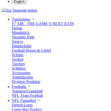
English
Ausrüstung
F7 AIR - THE GAME`S NEXT ICON
Helme
Mundstück
Shoulder Pads
Jerseys
Handschuhe
Football Hosen & Gürtel
Schuhe
Socken
Taschen
Schützer
Accessoires
Trinkflaschen
Hygiene Produkte
Footballs
Trainings/Gameball
NFL Team Football
NFL Fanartikel
Detroit Lions
Green Bay Packers