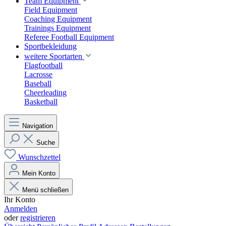
Team Equipment
Field Equipment
Coaching Equipment
Trainings Equipment
Referee Football Equipment
Sportbekleidung
weitere Sportarten
Flagfootball
Lacrosse
Baseball
Cheerleading
Basketball
Navigation
Suche
Wunschzettel
Mein Konto
Menü schließen
Ihr Konto
Anmelden
oder
registrieren