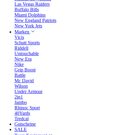
Las Vegas Raiders
Buffalo Bills
Miami Dolphins
New England Patriots
New York Jets
Marken
Vicis
Schutt Sports
Riddell
Untouchable
New Era
Nike
Grip Boost
Battle
Mc David
Wilson
Under Armour
2in1
Jambo
Rhinoc Sport
40Yards
Tredcal
Gutscheine
SALE