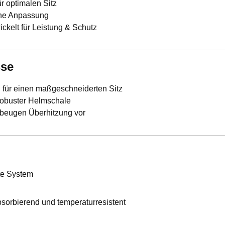
ür optimalen Sitz
che Anpassung
ckelt für Leistung & Schutz
sse
für einen maßgeschneiderten Sitz
robuster Helmschale
 beugen Überhitzung vor
te System
sorbierend und temperaturresistent