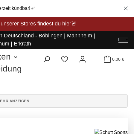
erzeit kündbar! ✅
rer Stores findest du hier🚨
in Deutschland - Böblingen | Mannheim |
hum | Erkrath
ken
0,00 €
eidung
EHR ANZEIGEN