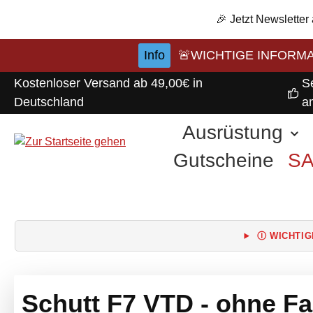
m Hauptinhalt springen
Zur Suche springen
Zur Hauptnavigation springen
🎉 Jetzt Newsletter
Info
🚨WICHTIGE INFORMATI
Kostenloser Versand ab 49,00€ in
S
Deutschland
a
Ausrüstung
Gutscheine
S
Ⓘ WICHTIG
Schutt F7 VTD - ohne F