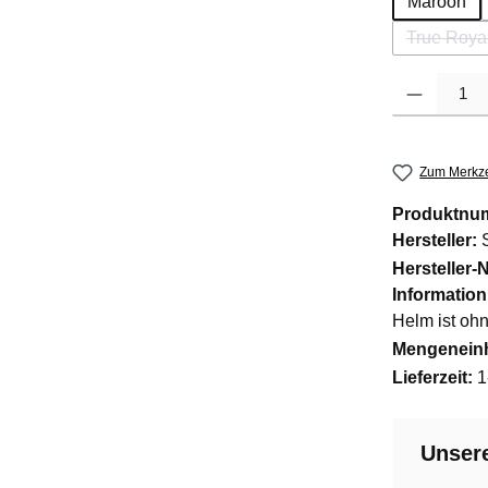
Maroon
True Roya
(Di
Produkt Anzah
Zum Merkze
Produktnu
Hersteller:
Hersteller-N
Information
Helm ist oh
Mengeneinh
Lieferzeit:
1
Unsere