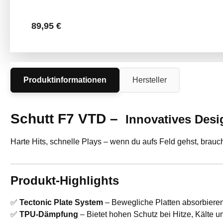
Regulärer Preis:
89,95 €
Produktinformationen
Hersteller
Schutt F7 VTD –
Innovatives Desi
Harte Hits, schnelle Plays – wenn du aufs Feld gehst, brauc
Produkt-Highlights
✅
Tectonic Plate System
– Bewegliche Platten absorbieren 
✅
TPU-Dämpfung
– Bietet hohen Schutz bei Hitze, Kälte u