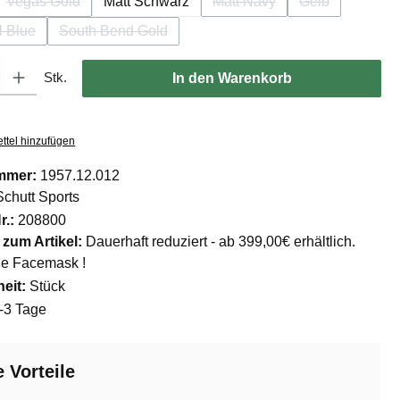
Vegas Gold
Matt Schwarz
Matt Navy
Gelb
(Diese Option ist zurzeit nicht verfügbar.)
(Diese Option ist zurzeit nic
(Diese Option is
l Blue
South Bend Gold
ese Option ist zurzeit nicht verfügbar.)
(Diese Option ist zurzeit nicht verfügbar.)
l: Gib den gewünschten Wert ein oder benutze die Schaltflächen um di
Stk.
In den Warenkorb
ttel hinzufügen
mmer:
1957.12.012
Schutt Sports
r.:
208800
 zum Artikel:
Dauerhaft reduziert - ab 399,00€ erhältlich.
ne Facemask !
eit:
Stück
-3 Tage
 Vorteile