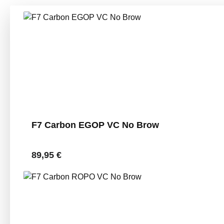
Produktgalerie überspringen
F7 Carbon EGOP VC No Brow
Regulärer Preis:
89,95 €