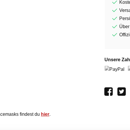
Kost
Vers
Persö
Über
Offiz
Unsere Zah
PayPal
V
acemasks findest du
hier
.