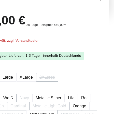
eis:
,00 €
30-Tage-Tiefstpreis 449,00 €
MwSt. zzgl. Versandkosten
gbar, Lieferzeit: 1-3 Tage - innerhalb Deutschlands
ählen
Large
XLarge
2XLarge
(Diese Option ist zurzeit nicht verfügbar.)
ählen
Weiß
Navy
Metallic Silber
Lila
Rot
(Diese Option ist zurzeit nicht verfügbar.)
ün
Cardinal
Metallic Light Gold
Orange
e Option ist zurzeit nicht verfügbar.)
(Diese Option ist zurzeit nicht verfügbar.)
(Diese Option ist zurzeit nicht verfügbar.