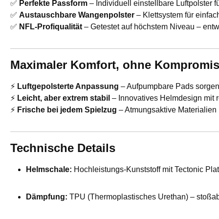
✅
Perfekte Passform
– Individuell einstellbare Luftpolster f
✅
Austauschbare Wangenpolster
– Klettsystem für einfa
✅
NFL-Profiqualität
– Getestet auf höchstem Niveau – entwi
Maximaler Komfort, ohne Kompromi
⚡
Luftgepolsterte Anpassung
– Aufpumpbare Pads sorgen 
⚡
Leicht, aber extrem stabil
– Innovatives Helmdesign mit 
⚡
Frische bei jedem Spielzug
– Atmungsaktive Materialien
Technische Details
Helmschale:
Hochleistungs-Kunststoff mit Tectonic Pla
Dämpfung:
TPU (Thermoplastisches Urethan) – stoßab