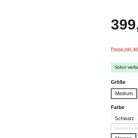
Regulärer Pr
399
Preise inkl. 
Sofort verfü
ausw
Größe
Medium
ausw
Farbe
Schwarz
Dunkel Gr
(Dies