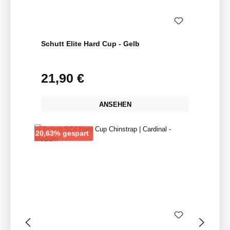
Schutt Elite Hard Cup - Gelb
21,90 €
Regulärer Preis:
ANSEHEN
Rabatt
20,63% gespart