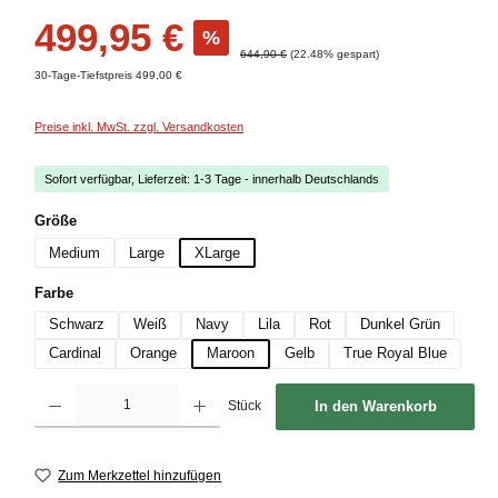
Verkaufspreis:
499,95 €
%
Regulärer Preis:
644,90 €
(22.48% gespart)
30-Tage-Tiefstpreis 499,00 €
Preise inkl. MwSt. zzgl. Versandkosten
Sofort verfügbar, Lieferzeit: 1-3 Tage - innerhalb Deutschlands
auswählen
Größe
Medium
Large
XLarge
auswählen
Farbe
Schwarz
Weiß
Navy
Lila
Rot
Dunkel Grün
Cardinal
Orange
Maroon
Gelb
True Royal Blue
Produkt Anzahl: Gib den gewünschten Wert ein oder benutze die Schaltflächen um die
Stück
In den Warenkorb
Zum Merkzettel hinzufügen