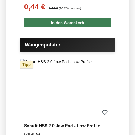
0,44 €
Verkaufspreis:
Regulärer Preis:
0,49 €
(10.2% gespart)
In den Warenkorb
Produktgalerie überspringen
Wangenpolster
Tipp
Schutt HSS 2.0 Jaw Pad - Low Profile
Größe:
3/8"