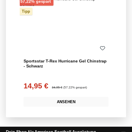
Rabatt
57,22% gespart
Tipp
Sportsstar T-Rex Hurricane Gel Chinstrap
- Schwarz
14,95 €
Verkaufspreis:
Regulärer Preis:
34,95 €
(57.22% gespart)
ANSEHEN
Dein Shop für American Football Ausrüstung