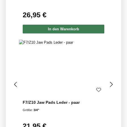
26,95 €
Regulärer Preis:
In den Warenkorb
F7/Z10 Jaw Pads Leder - paar
Größe:
3/4"
21,95 €
Regulärer Preis: