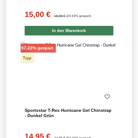
15,00 €
Verkaufspreis:
Regulärer Preis:
18,90 €
(20.63% gespart)
In den Warenkorb
Rabatt
57,22% gespart
Tipp
Sportsstar T-Rex Hurricane Gel Chinstrap
- Dunkel Grün
14,95 €
Verkaufspreis:
Regulärer Preis:
34,95 €
(57.22% gespart)