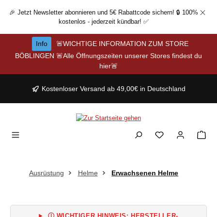
Zum Hauptinhalt springen
🎉 Jetzt Newsletter abonnieren und 5€ Rabattcode sichern! 🔒 100%
kostenlos - jederzeit kündbar! ✅
Info
🚨WICHTIGE INFORMATION ZUM STORE
BÖBLINGEN 🚨Alle Öffnungszeiten unserer Stores findest du
hier🚨
Kostenloser Versand ab 49,00€ in Deutschland
Ausrüstung
Helme
Erwachsenen Helme
Ⓘ WICHTIGER HINWEIS: HERSTELLER-