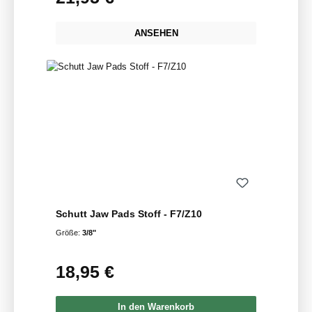
ANSEHEN
Schutt Jaw Pads Stoff - F7/Z10
Größe:
3/8"
18,95 €
Regulärer Preis:
In den Warenkorb