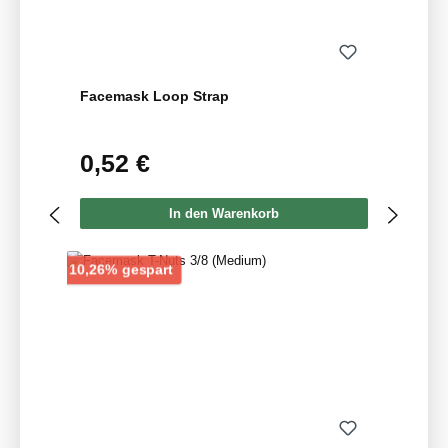
Facemask Loop Strap
0,52 €
Regulärer Preis:
In den Warenkorb
Rabatt
10,26% gespart