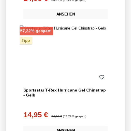
ANSEHEN
Rabatt
57,22% gespart
Tipp
Sportsstar T-Rex Hurricane Gel Chinstrap
- Gelb
14,95 €
Verkaufspreis:
Regulärer Preis:
34,95 €
(57.22% gespart)
ANSEHEN