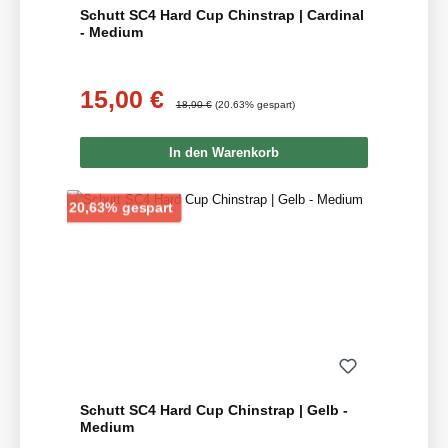
Schutt SC4 Hard Cup Chinstrap | Cardinal
- Medium
15,00 €
Verkaufspreis:
Regulärer Preis:
18,90 €
(20.63% gespart)
In den Warenkorb
Rabatt
20,63% gespart
Schutt SC4 Hard Cup Chinstrap | Gelb -
Medium