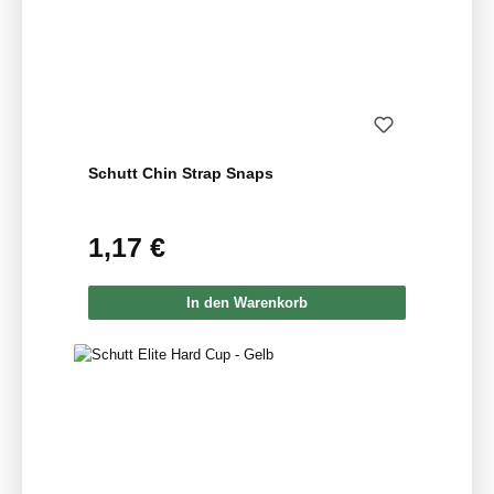
Schutt Chin Strap Snaps
1,17 €
Regulärer Preis:
In den Warenkorb