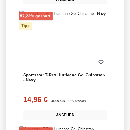
Rabatt
57,22% gespart
Tipp
Sportsstar T-Rex Hurricane Gel Chinstrap
- Navy
14,95 €
Verkaufspreis:
Regulärer Preis:
34,95 €
(57.22% gespart)
ANSEHEN