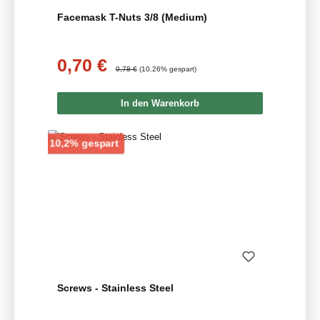
Facemask T-Nuts 3/8 (Medium)
0,70 €
Verkaufspreis:
Regulärer Preis:
0,78 €
(10.26% gespart)
In den Warenkorb
Rabatt
10,2% gespart
Screws - Stainless Steel