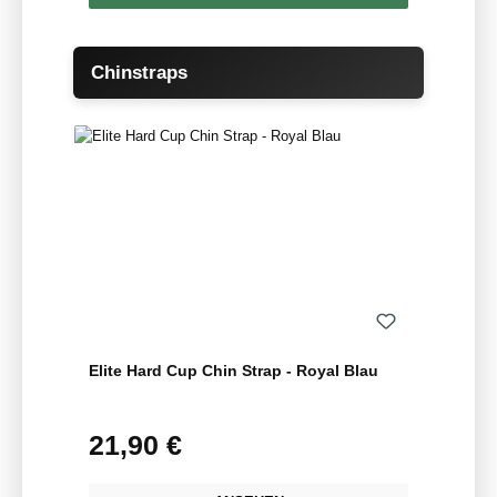
Produktgalerie überspringen
Chinstraps
Elite Hard Cup Chin Strap - Royal Blau
21,90 €
Regulärer Preis: