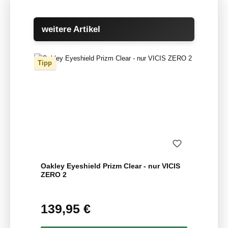
Produktgalerie überspringen
weitere Artikel
Tipp
Oakley Eyeshield Prizm Clear - nur VICIS
ZERO 2
139,95 €
Regulärer Preis: