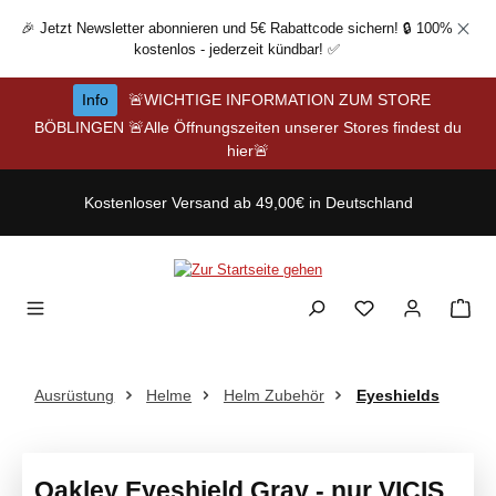
Zum Hauptinhalt springen
🎉 Jetzt Newsletter abonnieren und 5€ Rabattcode sichern! 🔒 100%
kostenlos - jederzeit kündbar! ✅
Info
🚨WICHTIGE INFORMATION ZUM STORE
BÖBLINGEN 🚨Alle Öffnungszeiten unserer Stores findest du
hier🚨
Kostenloser Versand ab 49,00€ in Deutschland
Ausrüstung
Helme
Helm Zubehör
Eyeshields
Oakley Eyeshield Gray - nur VICIS