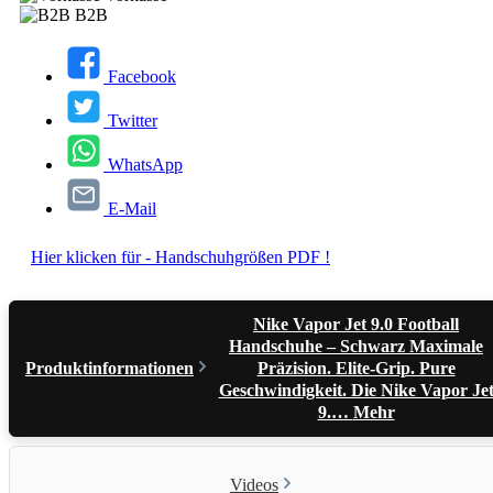
B2B
Facebook
Twitter
WhatsApp
E-Mail
Hier klicken für - Handschuhgrößen PDF !
Nike Vapor Jet 9.0 Football
Handschuhe – Schwarz Maximale
Produktinformationen
Präzision. Elite-Grip. Pure
Geschwindigkeit. Die Nike Vapor Je
9.…
Mehr
Videos