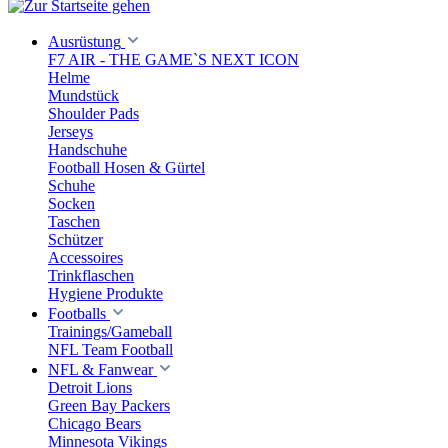
Ausrüstung
F7 AIR - THE GAME`S NEXT ICON
Helme
Mundstück
Shoulder Pads
Jerseys
Handschuhe
Football Hosen & Gürtel
Schuhe
Socken
Taschen
Schützer
Accessoires
Trinkflaschen
Hygiene Produkte
Footballs
Trainings/Gameball
NFL Team Football
NFL & Fanwear
Detroit Lions
Green Bay Packers
Chicago Bears
Minnesota Vikings