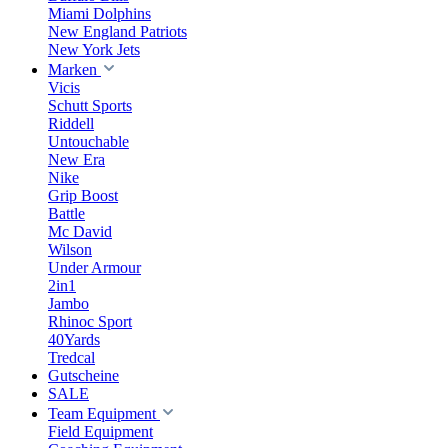
Miami Dolphins
New England Patriots
New York Jets
Marken
Vicis
Schutt Sports
Riddell
Untouchable
New Era
Nike
Grip Boost
Battle
Mc David
Wilson
Under Armour
2in1
Jambo
Rhinoc Sport
40Yards
Tredcal
Gutscheine
SALE
Team Equipment
Field Equipment