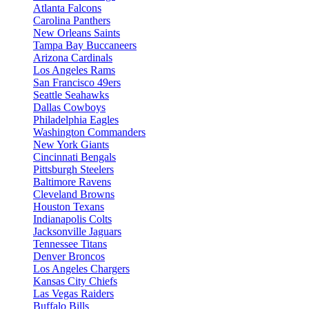
Atlanta Falcons
Carolina Panthers
New Orleans Saints
Tampa Bay Buccaneers
Arizona Cardinals
Los Angeles Rams
San Francisco 49ers
Seattle Seahawks
Dallas Cowboys
Philadelphia Eagles
Washington Commanders
New York Giants
Cincinnati Bengals
Pittsburgh Steelers
Baltimore Ravens
Cleveland Browns
Houston Texans
Indianapolis Colts
Jacksonville Jaguars
Tennessee Titans
Denver Broncos
Los Angeles Chargers
Kansas City Chiefs
Las Vegas Raiders
Buffalo Bills