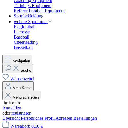
Coaching Equipment
Trainings Equipment
Referee Football Equipment
Sportbekleidung
weitere Sportarten
Flagfootball
Lacrosse
Baseball
Cheerleading
Basketball
Navigation
Suche
Wunschzettel
Mein Konto
Menü schließen
Ihr Konto
Anmelden
oder
registrieren
Übersicht
Persönliches Profil
Adressen
Bestellungen
Warenkorb
0,00 €